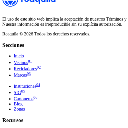
El uso de este sitio web implica la aceptación de nuestros Términos y 
Nuestra información es irreproducible sin su explícita autorización.
Reaquila ©
2026
Todos los derechos reservados.
Secciones
Inicio
01
Vecinos
02
Recicladores
03
Marcas
04
Instituciones
05
SIG
06
Cartoneros
Blog
Zonas
Recursos