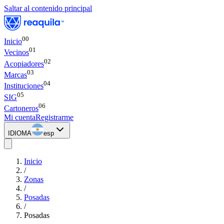
Saltar al contenido principal
00
Inicio
0
1
Vecinos
0
2
Acopiadores
0
3
Marcas
0
4
Instituciones
0
5
SIG
0
6
Cartoneros
Mi cuenta
Registrarme
IDIOMA
esp
Inicio
/
Zonas
/
Posadas
/
Posadas