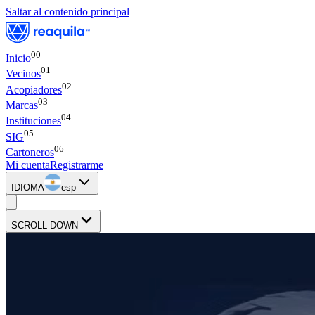
Saltar al contenido principal
00
Inicio
0
1
Vecinos
0
2
Acopiadores
0
3
Marcas
0
4
Instituciones
0
5
SIG
0
6
Cartoneros
Mi cuenta
Registrarme
IDIOMA
esp
SCROLL DOWN