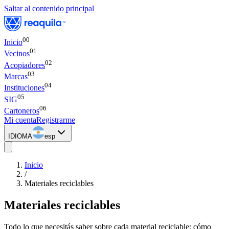
Saltar al contenido principal
00
Inicio
0
1
Vecinos
0
2
Acopiadores
0
3
Marcas
0
4
Instituciones
0
5
SIG
0
6
Cartoneros
Mi cuenta
Registrarme
IDIOMA
esp
Inicio
/
Materiales reciclables
Materiales
reciclables
Todo lo que necesitás saber sobre cada material reciclable: cómo