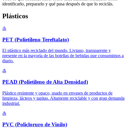
identificarlo, prepararlo y qué pasa después de que lo reciclás.
Plásticos
♳
PET (Polietileno Tereftalato)
El plástico más reciclado del mundo. Liviano, transparente y
presente en la mayoría de las botellas de bebidas que consumimos a
diario.
♴
PEAD (Polietileno de Alta Densidad)
Plástico resistente y opaco, usado en envases de productos de
limpieza, lácteos y tapitas. Altamente reciclable y con gran demanda
industrial.
♵
PVC (Policloruro de Vinilo)