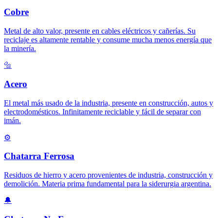
Cobre
Metal de alto valor, presente en cables eléctricos y cañerías. Su
reciclaje es altamente rentable y consume mucha menos energía que
la minería.
🔩
Acero
El metal más usado de la industria, presente en construcción, autos y
electrodomésticos. Infinitamente reciclable y fácil de separar con
imán.
⚙️
Chatarra Ferrosa
Residuos de hierro y acero provenientes de industria, construcción y
demolición. Materia prima fundamental para la siderurgia argentina.
🔔