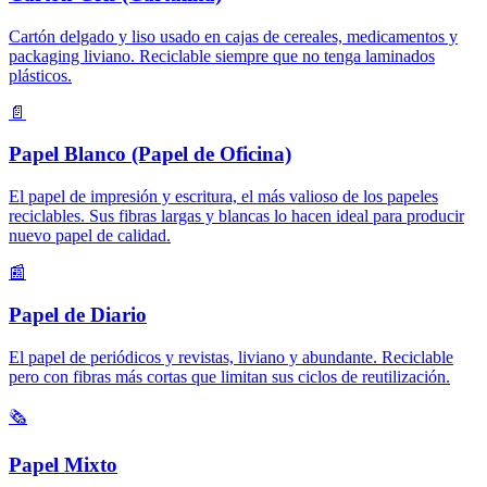
Cartón delgado y liso usado en cajas de cereales, medicamentos y
packaging liviano. Reciclable siempre que no tenga laminados
plásticos.
📄
Papel Blanco (Papel de Oficina)
El papel de impresión y escritura, el más valioso de los papeles
reciclables. Sus fibras largas y blancas lo hacen ideal para producir
nuevo papel de calidad.
📰
Papel de Diario
El papel de periódicos y revistas, liviano y abundante. Reciclable
pero con fibras más cortas que limitan sus ciclos de reutilización.
🗞️
Papel Mixto