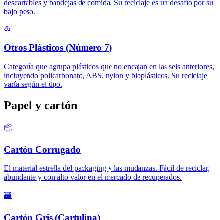
descartables y bandejas de comida. Su reciclaje es un desafío por su
bajo peso.
♹
Otros Plásticos (Número 7)
Categoría que agrupa plásticos que no encajan en las seis anteriores,
incluyendo policarbonato, ABS, nylon y bioplásticos. Su reciclaje
varía según el tipo.
Papel y cartón
📦
Cartón Corrugado
El material estrella del packaging y las mudanzas. Fácil de reciclar,
abundante y con alto valor en el mercado de recuperados.
🗃️
Cartón Gris (Cartulina)