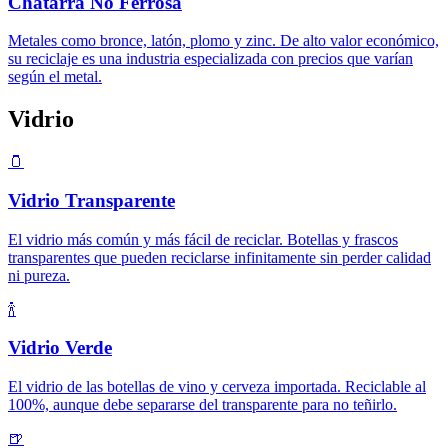
Chatarra No Ferrosa
Metales como bronce, latón, plomo y zinc. De alto valor económico,
su reciclaje es una industria especializada con precios que varían
según el metal.
Vidrio
🫙
Vidrio Transparente
El vidrio más común y más fácil de reciclar. Botellas y frascos
transparentes que pueden reciclarse infinitamente sin perder calidad
ni pureza.
🍾
Vidrio Verde
El vidrio de las botellas de vino y cerveza importada. Reciclable al
100%, aunque debe separarse del transparente para no teñirlo.
🍺