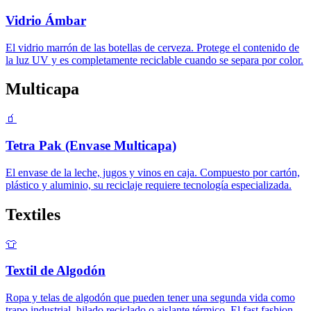
Vidrio Ámbar
El vidrio marrón de las botellas de cerveza. Protege el contenido de
la luz UV y es completamente reciclable cuando se separa por color.
Multicapa
🧃
Tetra Pak (Envase Multicapa)
El envase de la leche, jugos y vinos en caja. Compuesto por cartón,
plástico y aluminio, su reciclaje requiere tecnología especializada.
Textiles
👕
Textil de Algodón
Ropa y telas de algodón que pueden tener una segunda vida como
trapo industrial, hilado reciclado o aislante térmico. El fast fashion