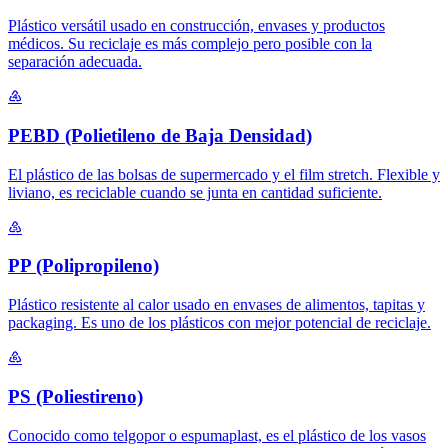
Plástico versátil usado en construcción, envases y productos
médicos. Su reciclaje es más complejo pero posible con la
separación adecuada.
♶
PEBD (Polietileno de Baja Densidad)
El plástico de las bolsas de supermercado y el film stretch. Flexible y
liviano, es reciclable cuando se junta en cantidad suficiente.
♷
PP (Polipropileno)
Plástico resistente al calor usado en envases de alimentos, tapitas y
packaging. Es uno de los plásticos con mejor potencial de reciclaje.
♸
PS (Poliestireno)
Conocido como telgopor o espumaplast, es el plástico de los vasos