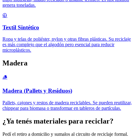
genera toneladas.
🧥
Textil Sintético
Ropa y telas de poliéster, nylon y otras fibras plásticas. Su reciclaje
es más complejo que el algodón pero esencial para reducir
microplásticos.
Madera
🪵
Madera (Pallets y Residuos)
Pallets, cajones y restos de madera reciclables. Se pueden reutilizar,
chippear para biomasa o transformar en tableros de partículas.
¿Ya tenés materiales para reciclar?
Pedí el retiro a domicilio y sumalos al circuito de reciclaje formal.