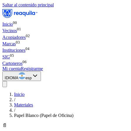
Saltar al contenido principal
00
Inicio
0
1
Vecinos
0
2
Acopiadores
0
3
Marcas
0
4
Instituciones
0
5
SIG
0
6
Cartoneros
Mi cuenta
Registrarme
IDIOMA
esp
Inicio
/
Materiales
/
Papel Blanco (Papel de Oficina)
📄