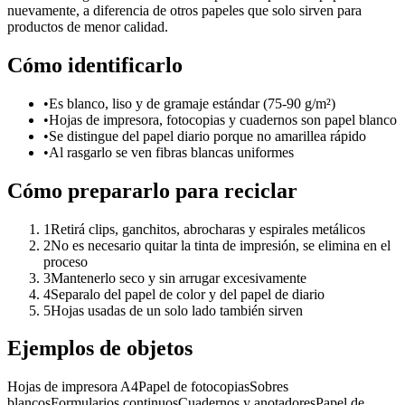
nuevamente, a diferencia de otros papeles que solo sirven para
productos de menor calidad.
Cómo identificarlo
•
Es blanco, liso y de gramaje estándar (75-90 g/m²)
•
Hojas de impresora, fotocopias y cuadernos son papel blanco
•
Se distingue del papel diario porque no amarillea rápido
•
Al rasgarlo se ven fibras blancas uniformes
Cómo prepararlo para reciclar
1
Retirá clips, ganchitos, abrocharas y espirales metálicos
2
No es necesario quitar la tinta de impresión, se elimina en el
proceso
3
Mantenerlo seco y sin arrugar excesivamente
4
Separalo del papel de color y del papel de diario
5
Hojas usadas de un solo lado también sirven
Ejemplos de objetos
Hojas de impresora A4
Papel de fotocopias
Sobres
blancos
Formularios continuos
Cuadernos y anotadores
Papel de