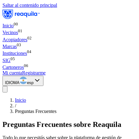
Saltar al contenido principal
00
Inicio
0
1
Vecinos
0
2
Acopiadores
0
3
Marcas
0
4
Instituciones
0
5
SIG
0
6
Cartoneros
Mi cuenta
Registrarme
IDIOMA
esp
Inicio
/
Preguntas Frecuentes
Preguntas Frecuentes sobre
Reaquila
Todo lo que necesitás saber sobre la plataforma de gestión de