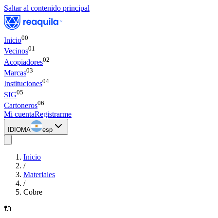
Saltar al contenido principal
00
Inicio
0
1
Vecinos
0
2
Acopiadores
0
3
Marcas
0
4
Instituciones
0
5
SIG
0
6
Cartoneros
Mi cuenta
Registrarme
IDIOMA
esp
Inicio
/
Materiales
/
Cobre
🔌