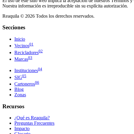
El uso de este sitio web implica la aceptación de nuestros Términos y 
Nuestra información es irreproducible sin su explícita autorización.
Reaquila ©
2026
Todos los derechos reservados.
Secciones
Inicio
01
Vecinos
02
Recicladores
03
Marcas
04
Instituciones
05
SIG
06
Cartoneros
Blog
Zonas
Recursos
¿Qué es Reaquila?
Preguntas Frecuentes
Impacto
Glosario