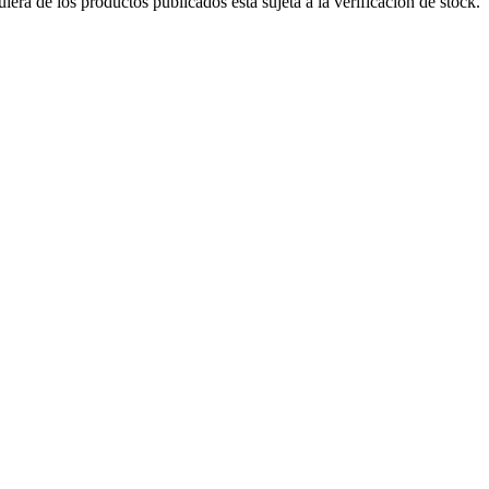
era de los productos publicados está sujeta a la verificación de stock.