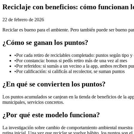
Reciclaje con beneficios: cómo funcionan l
22 de febrero de 2026
Reciclar es bueno para el ambiente. Pero también puede ser bueno para
¿Cómo se ganan los puntos?
•
Por cada retiro de reciclables completado: puntos según tipo y 
•
Por constancia: bonus si pedís retiro más de una vez al mes
•
Por referidos: si sumás a un vecino a la app, ambos reciben pu
•
Por calificación: si calificás al recolector, se suman puntos
¿En qué se convierten los puntos?
Los puntos acumulados se canjean en la tienda de beneficios de la ap
municipales, servicios concretos.
¿Por qué este modelo funciona?
La investigación sobre cambio de comportamiento ambiental muestra que
rutina inicial. Una vez que reciclar se vuelve hábito, los puntos son el