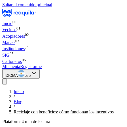
Saltar al contenido principal
00
Inicio
0
1
Vecinos
0
2
Acopiadores
0
3
Marcas
0
4
Instituciones
0
5
SIG
0
6
Cartoneros
Mi cuenta
Registrarme
IDIOMA
esp
Inicio
/
Blog
/
Reciclaje con beneficios: cómo funcionan los incentivos
Plataforma
4 min
de lectura