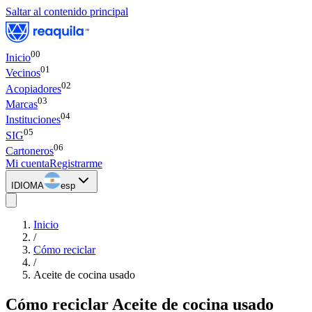
Saltar al contenido principal
00
Inicio
0
1
Vecinos
0
2
Acopiadores
0
3
Marcas
0
4
Instituciones
0
5
SIG
0
6
Cartoneros
Mi cuenta
Registrarme
IDIOMA
esp
Inicio
/
Cómo reciclar
/
Aceite de cocina usado
Cómo reciclar
Aceite de cocina usado