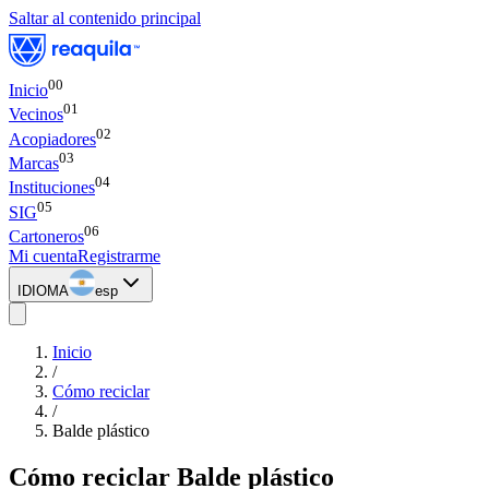
Saltar al contenido principal
00
Inicio
0
1
Vecinos
0
2
Acopiadores
0
3
Marcas
0
4
Instituciones
0
5
SIG
0
6
Cartoneros
Mi cuenta
Registrarme
IDIOMA
esp
Inicio
/
Cómo reciclar
/
Balde plástico
Cómo reciclar
Balde plástico