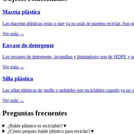
Maceta plástica
Las macetas plásticas rotas o que ya no usás se pueden reciclar. So
Ver guía →
Envase de detergente
Los envases de detergente, lavandina y limpiadores son de HDPE y so
Ver guía →
Silla plástica
Las sillas plásticas de jardín o apilables son reciclables cuando ya no
Ver guía →
Preguntas frecuentes
¿Balde plástico es reciclable?
▼
¿Cómo preparo balde plástico para reciclar?
▼