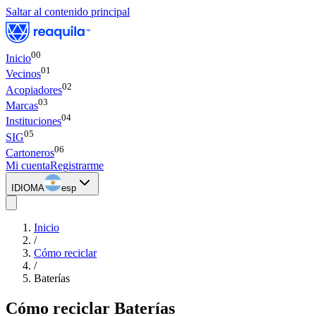
Saltar al contenido principal
00
Inicio
0
1
Vecinos
0
2
Acopiadores
0
3
Marcas
0
4
Instituciones
0
5
SIG
0
6
Cartoneros
Mi cuenta
Registrarme
IDIOMA
esp
Inicio
/
Cómo reciclar
/
Baterías
Cómo reciclar
Baterías