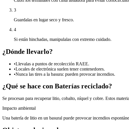
Cubrí los terminales con cinta aisladora para evitar cortocircuito
3
Guardalas en lugar seco y fresco.
4
Si están hinchadas, manipulalas con extremo cuidado.
¿Dónde llevarlo?
•
Llevalas a puntos de recolección RAEE.
•
Locales de electrónica suelen tener contenedores.
•
Nunca las tires a la basura: pueden provocar incendios.
¿Qué se hace con
Baterías
reciclado?
Se procesan para recuperar litio, cobalto, níquel y cobre. Estos materia
Impacto ambiental
Una batería de litio en un basural puede provocar incendios espontán