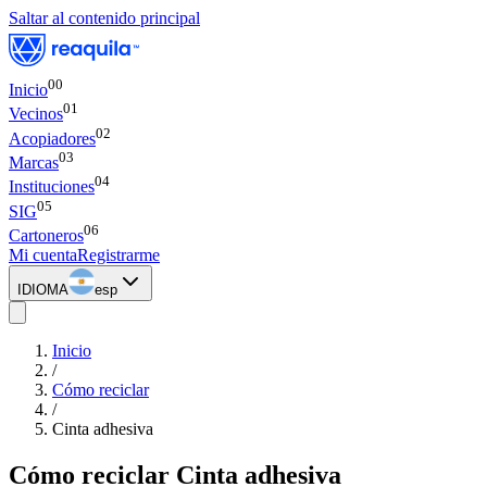
Saltar al contenido principal
00
Inicio
0
1
Vecinos
0
2
Acopiadores
0
3
Marcas
0
4
Instituciones
0
5
SIG
0
6
Cartoneros
Mi cuenta
Registrarme
IDIOMA
esp
Inicio
/
Cómo reciclar
/
Cinta adhesiva
Cómo reciclar
Cinta adhesiva