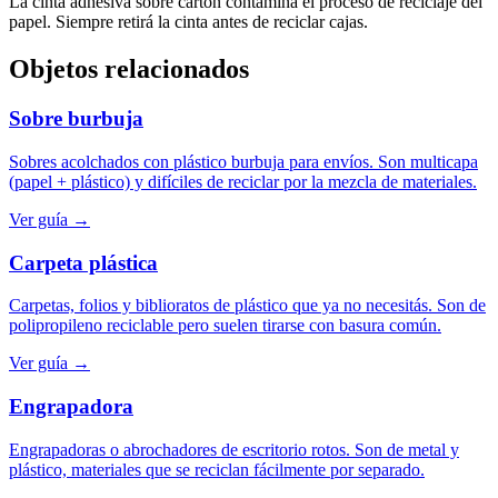
La cinta adhesiva sobre cartón contamina el proceso de reciclaje del
papel. Siempre retirá la cinta antes de reciclar cajas.
Objetos relacionados
Sobre burbuja
Sobres acolchados con plástico burbuja para envíos. Son multicapa
(papel + plástico) y difíciles de reciclar por la mezcla de materiales.
Ver guía →
Carpeta plástica
Carpetas, folios y biblioratos de plástico que ya no necesitás. Son de
polipropileno reciclable pero suelen tirarse con basura común.
Ver guía →
Engrapadora
Engrapadoras o abrochadores de escritorio rotos. Son de metal y
plástico, materiales que se reciclan fácilmente por separado.