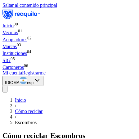
Saltar al contenido principal
00
Inicio
0
1
Vecinos
0
2
Acopiadores
0
3
Marcas
0
4
Instituciones
0
5
SIG
0
6
Cartoneros
Mi cuenta
Registrarme
IDIOMA
esp
Inicio
/
Cómo reciclar
/
Escombros
Cómo reciclar
Escombros