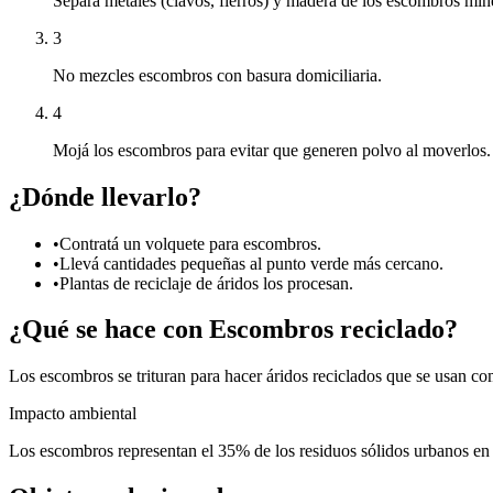
Separá metales (clavos, fierros) y madera de los escombros mine
3
No mezcles escombros con basura domiciliaria.
4
Mojá los escombros para evitar que generen polvo al moverlos.
¿Dónde llevarlo?
•
Contratá un volquete para escombros.
•
Llevá cantidades pequeñas al punto verde más cercano.
•
Plantas de reciclaje de áridos los procesan.
¿Qué se hace con
Escombros
reciclado?
Los escombros se trituran para hacer áridos reciclados que se usan co
Impacto ambiental
Los escombros representan el 35% de los residuos sólidos urbanos en 