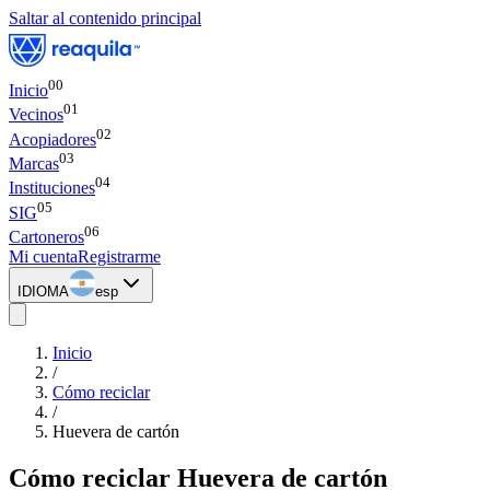
Saltar al contenido principal
00
Inicio
0
1
Vecinos
0
2
Acopiadores
0
3
Marcas
0
4
Instituciones
0
5
SIG
0
6
Cartoneros
Mi cuenta
Registrarme
IDIOMA
esp
Inicio
/
Cómo reciclar
/
Huevera de cartón
Cómo reciclar
Huevera de cartón