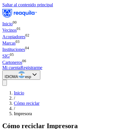
Saltar al contenido principal
00
Inicio
0
1
Vecinos
0
2
Acopiadores
0
3
Marcas
0
4
Instituciones
0
5
SIG
0
6
Cartoneros
Mi cuenta
Registrarme
IDIOMA
esp
Inicio
/
Cómo reciclar
/
Impresora
Cómo reciclar
Impresora