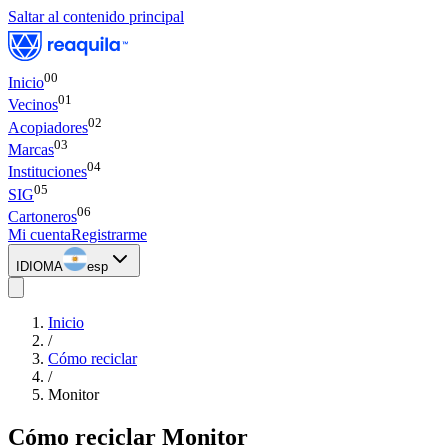
Saltar al contenido principal
00
Inicio
0
1
Vecinos
0
2
Acopiadores
0
3
Marcas
0
4
Instituciones
0
5
SIG
0
6
Cartoneros
Mi cuenta
Registrarme
IDIOMA
esp
Inicio
/
Cómo reciclar
/
Monitor
Cómo reciclar
Monitor