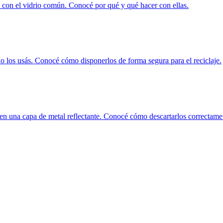
n con el vidrio común. Conocé por qué y qué hacer con ellas.
 los usás. Conocé cómo disponerlos de forma segura para el reciclaje.
en una capa de metal reflectante. Conocé cómo descartarlos correctame