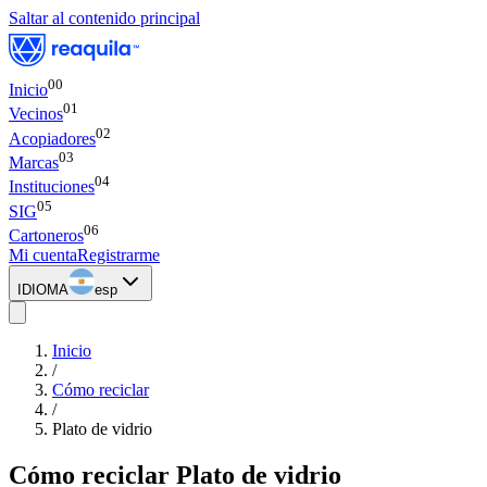
Saltar al contenido principal
00
Inicio
0
1
Vecinos
0
2
Acopiadores
0
3
Marcas
0
4
Instituciones
0
5
SIG
0
6
Cartoneros
Mi cuenta
Registrarme
IDIOMA
esp
Inicio
/
Cómo reciclar
/
Plato de vidrio
Cómo reciclar
Plato de vidrio