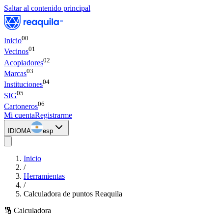
Saltar al contenido principal
00
Inicio
0
1
Vecinos
0
2
Acopiadores
0
3
Marcas
0
4
Instituciones
0
5
SIG
0
6
Cartoneros
Mi cuenta
Registrarme
IDIOMA
esp
Inicio
/
Herramientas
/
Calculadora de puntos Reaquila
🔢 Calculadora