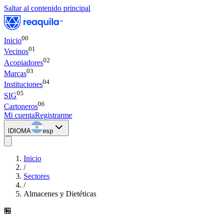
Saltar al contenido principal
00
Inicio
0
1
Vecinos
0
2
Acopiadores
0
3
Marcas
0
4
Instituciones
0
5
SIG
0
6
Cartoneros
Mi cuenta
Registrarme
IDIOMA
esp
Inicio
/
Sectores
/
Almacenes y Dietéticas
🏪