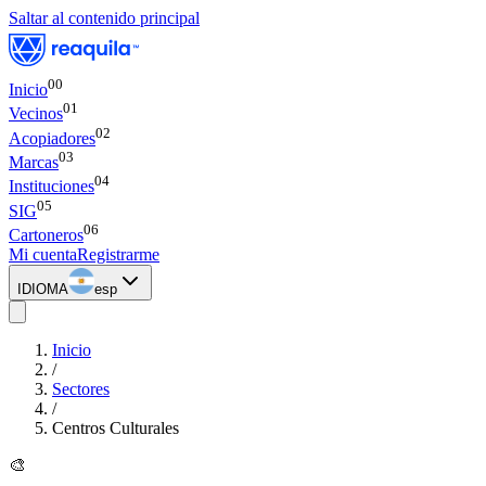
Saltar al contenido principal
00
Inicio
0
1
Vecinos
0
2
Acopiadores
0
3
Marcas
0
4
Instituciones
0
5
SIG
0
6
Cartoneros
Mi cuenta
Registrarme
IDIOMA
esp
Inicio
/
Sectores
/
Centros Culturales
🎨