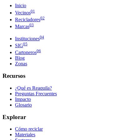
Inicio
01
Vecinos
02
Recicladores
03
Marcas
04
Instituciones
05
SIG
06
Cartoneros
Blog
Zonas
Recursos
¿Qué es Reaquila?
Preguntas Frecuentes
Impacto
Glosario
Explorar
Cómo reciclar
Materiales