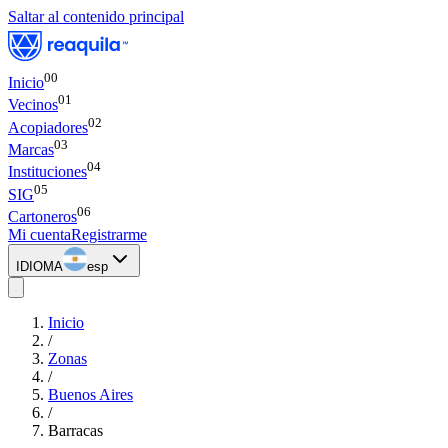
Saltar al contenido principal
00
Inicio
0
1
Vecinos
0
2
Acopiadores
0
3
Marcas
0
4
Instituciones
0
5
SIG
0
6
Cartoneros
Mi cuenta
Registrarme
IDIOMA
esp
Inicio
/
Zonas
/
Buenos Aires
/
Barracas