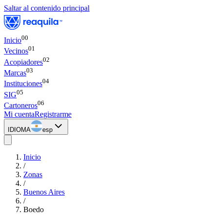
Saltar al contenido principal
00
Inicio
0
1
Vecinos
0
2
Acopiadores
0
3
Marcas
0
4
Instituciones
0
5
SIG
0
6
Cartoneros
Mi cuenta
Registrarme
IDIOMA
esp
Inicio
/
Zonas
/
Buenos Aires
/
Boedo