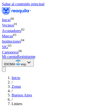
Saltar al contenido principal
00
Inicio
0
1
Vecinos
0
2
Acopiadores
0
3
Marcas
0
4
Instituciones
0
5
SIG
0
6
Cartoneros
Mi cuenta
Registrarme
IDIOMA
esp
Inicio
/
Zonas
/
Buenos Aires
/
Liniers