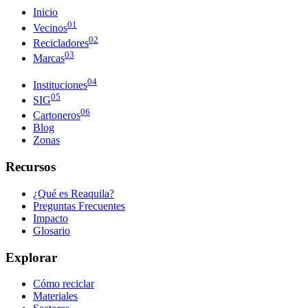
Inicio
01
Vecinos
02
Recicladores
03
Marcas
04
Instituciones
05
SIG
06
Cartoneros
Blog
Zonas
Recursos
¿Qué es Reaquila?
Preguntas Frecuentes
Impacto
Glosario
Explorar
Cómo reciclar
Materiales