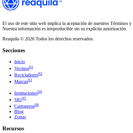
El uso de este sitio web implica la aceptación de nuestros Términos y 
Nuestra información es irreproducible sin su explícita autorización.
Reaquila ©
2026
Todos los derechos reservados.
Secciones
Inicio
01
Vecinos
02
Recicladores
03
Marcas
04
Instituciones
05
SIG
06
Cartoneros
Blog
Zonas
Recursos