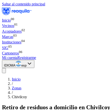
Saltar al contenido principal
00
Inicio
0
1
Vecinos
0
2
Acopiadores
0
3
Marcas
0
4
Instituciones
0
5
SIG
0
6
Cartoneros
Mi cuenta
Registrarme
IDIOMA
esp
Inicio
/
Zonas
/
Chivilcoy
Retiro de residuos a domicilio
en
Chivilco