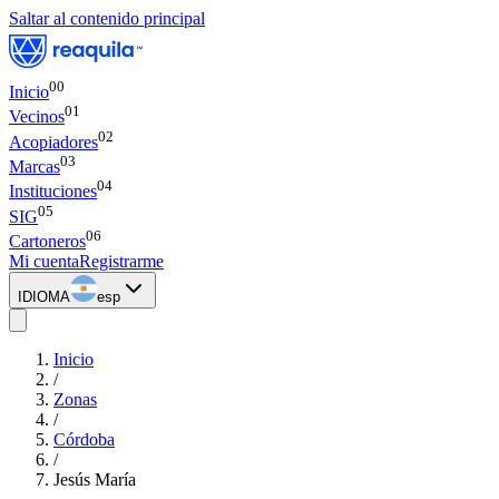
Saltar al contenido principal
00
Inicio
0
1
Vecinos
0
2
Acopiadores
0
3
Marcas
0
4
Instituciones
0
5
SIG
0
6
Cartoneros
Mi cuenta
Registrarme
IDIOMA
esp
Inicio
/
Zonas
/
Córdoba
/
Jesús María