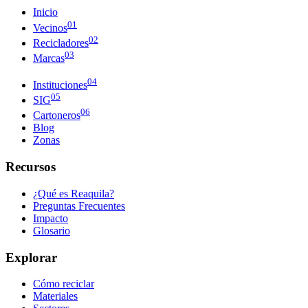
Inicio
01
Vecinos
02
Recicladores
03
Marcas
04
Instituciones
05
SIG
06
Cartoneros
Blog
Zonas
Recursos
¿Qué es Reaquila?
Preguntas Frecuentes
Impacto
Glosario
Explorar
Cómo reciclar
Materiales