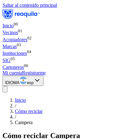
Saltar al contenido principal
00
Inicio
0
1
Vecinos
0
2
Acopiadores
0
3
Marcas
0
4
Instituciones
0
5
SIG
0
6
Cartoneros
Mi cuenta
Registrarme
IDIOMA
esp
Inicio
/
Cómo reciclar
/
Campera
Cómo reciclar
Campera