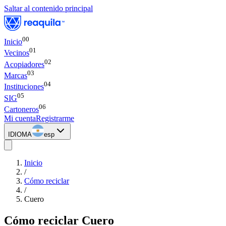
Saltar al contenido principal
00
Inicio
0
1
Vecinos
0
2
Acopiadores
0
3
Marcas
0
4
Instituciones
0
5
SIG
0
6
Cartoneros
Mi cuenta
Registrarme
IDIOMA
esp
Inicio
/
Cómo reciclar
/
Cuero
Cómo reciclar
Cuero