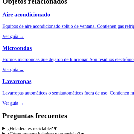
Objetos relacionados
Aire acondicionado
Equipos de aire acondicionado split o de ventana. Contienen gas refrig
Ver guía →
Microondas
Hornos microondas que dejaron de funcionar. Son residuos electrónic
Ver guía →
Lavarropas
Lavarropas automáticos o semiautomáticos fuera de uso. Contienen 
Ver guía →
Preguntas frecuentes
¿Heladera es reciclable?
▼
¿Cómo preparo heladera para reciclar?
▼