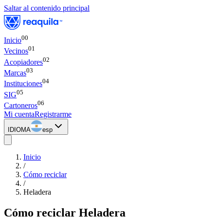
Saltar al contenido principal
00
Inicio
0
1
Vecinos
0
2
Acopiadores
0
3
Marcas
0
4
Instituciones
0
5
SIG
0
6
Cartoneros
Mi cuenta
Registrarme
IDIOMA
esp
Inicio
/
Cómo reciclar
/
Heladera
Cómo reciclar
Heladera