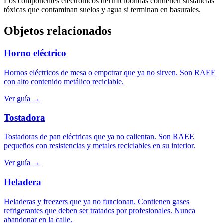
Los componentes electrónicos del microondas contienen sustancias
tóxicas que contaminan suelos y agua si terminan en basurales.
Objetos relacionados
Horno eléctrico
Hornos eléctricos de mesa o empotrar que ya no sirven. Son RAEE
con alto contenido metálico reciclable.
Ver guía →
Tostadora
Tostadoras de pan eléctricas que ya no calientan. Son RAEE
pequeños con resistencias y metales reciclables en su interior.
Ver guía →
Heladera
Heladeras y freezers que ya no funcionan. Contienen gases
refrigerantes que deben ser tratados por profesionales. Nunca
abandonar en la calle.