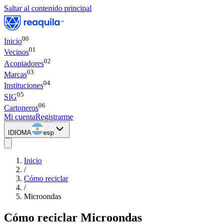
Saltar al contenido principal
00
Inicio
0
1
Vecinos
0
2
Acopiadores
0
3
Marcas
0
4
Instituciones
0
5
SIG
0
6
Cartoneros
Mi cuenta
Registrarme
IDIOMA
esp
Inicio
/
Cómo reciclar
/
Microondas
Cómo reciclar
Microondas