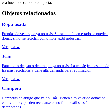
esa huella de carbono completa.
Objetos relacionados
Ropa usada
Prendas de vestir que ya no usás. Si están en buen estado se pueden
donar; si no, se reciclan como fibra textil industrial.
Ver guía →
Jean
Pantalones de jean o denim que ya no usás. La tela de jean es una de
las más reciclables y tiene alta demanda para reutilización.
Ver guía →
Campera
Camperas de abrigo que ya no usás. Tienen alto valor de donación
en invierno y pueden reciclarse como fibra textil si están
deterioradas.