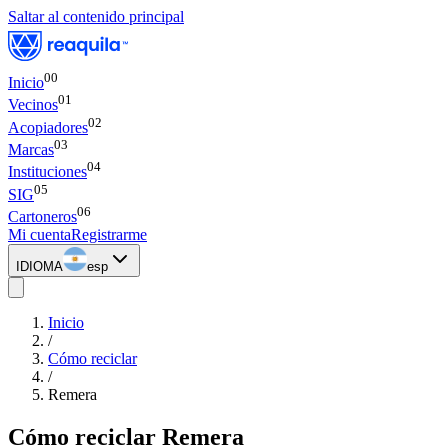
Saltar al contenido principal
00
Inicio
0
1
Vecinos
0
2
Acopiadores
0
3
Marcas
0
4
Instituciones
0
5
SIG
0
6
Cartoneros
Mi cuenta
Registrarme
IDIOMA
esp
Inicio
/
Cómo reciclar
/
Remera
Cómo reciclar
Remera