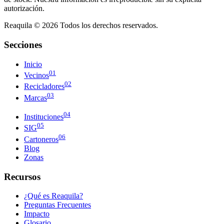
autorización.
Reaquila ©
2026
Todos los derechos reservados.
Secciones
Inicio
01
Vecinos
02
Recicladores
03
Marcas
04
Instituciones
05
SIG
06
Cartoneros
Blog
Zonas
Recursos
¿Qué es Reaquila?
Preguntas Frecuentes
Impacto
Glosario